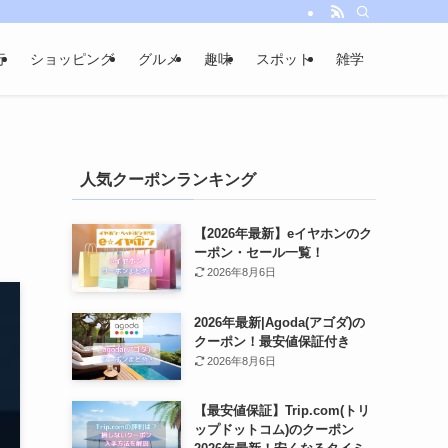
行
ショッピング
グルメ
趣味
スポット
雑学
人気クーポンランキング
【2026年最新】eイヤホンのク
ーポン・セール一覧！
2026年8月6日
2026年最新|Agoda(アゴダ)の
クーポン！最安値保証付き
2026年8月6日
【最安値保証】Trip.com(トリ
ップドットコム)のクーポン