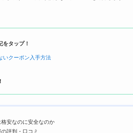
記をタップ！
損しないクーポン入手方法
！
ム)は格安なのに安全なのか
実際の評判・口コミ