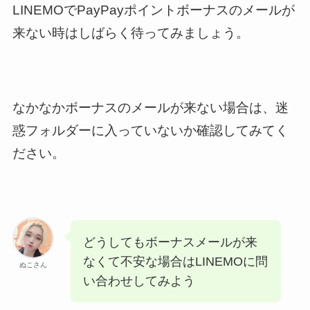
LINEMOでPayPayポイントボーナスのメールが
来ない時はしばらく待ってみましょう。
なかなかボーナスのメールが来ない場合は、迷
惑フォルダーに入っていないか確認してみてく
ださい。
どうしてもボーナスメールが来
なくて不安な場合はLINEMOに問
ぬこさん
い合わせしてみよう