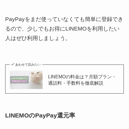
PayPayをまだ使っていなくても簡単に登録でき
るので、少しでもお得にLINEMOを利用したい
人はぜひ利用しましょう。
あわせて読みたい
LINEMOの料金は？月額プラン・
通話料・手数料を徹底解説
LINEMOのPayPay還元率