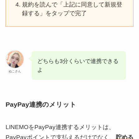
規約を読んで「上記に同意して新規登
録する」をタップで完了
どちらも3分くらいで連携できる
よ
ぬこさん
PayPay連携のメリット
LINEMOをPayPay連携するメリットは、
PayPayポイントで支払えるだけでなく、
貯める