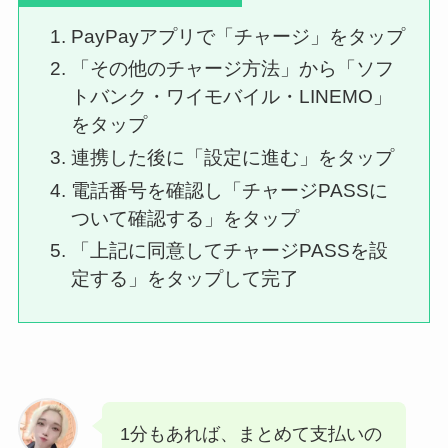
PayPayアプリで「チャージ」をタップ
「その他のチャージ方法」から「ソフ
トバンク・ワイモバイル・LINEMO」
をタップ
連携した後に「設定に進む」をタップ
電話番号を確認し「チャージPASSに
ついて確認する」をタップ
「上記に同意してチャージPASSを設
定する」をタップして完了
1分もあれば、まとめて支払いの