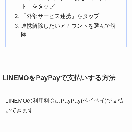
ト」をタップ
「外部サービス連携」をタップ
連携解除したいアカウントを選んで解
除
LINEMOをPayPayで支払いする方法
LINEMOの利用料金はPayPay(ペイペイ)で支払
いできます。