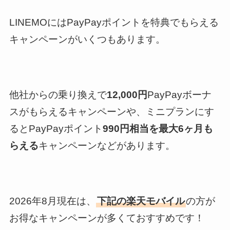
LINEMOにはPayPayポイントを特典でもらえる
キャンペーンがいくつもあります。
他社からの乗り換えで
12,000円
PayPayボーナ
スがもらえるキャンペーンや、ミニプランにす
るとPayPayポイント
990円相当を最大6ヶ月も
らえる
キャンペーンなどがあります。
2026年8月現在は、
下記の楽天モバイル
の方が
お得なキャンペーンが多くておすすめです！