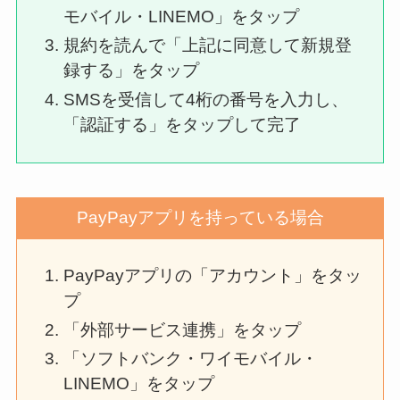
モバイル・LINEMO」をタップ
規約を読んで「上記に同意して新規登
録する」をタップ
SMSを受信して4桁の番号を入力し、
「認証する」をタップして完了
PayPayアプリを持っている場合
PayPayアプリの「アカウント」をタッ
プ
「外部サービス連携」をタップ
「ソフトバンク・ワイモバイル・
LINEMO」をタップ