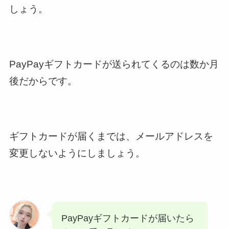
しょう。
PayPayギフトカードが送られてくるのは数か月
後だからです。
ギフトカードが届くまでは、メールアドレスを
変更しないようにしましょう。
PayPayギフトカードが届いたら