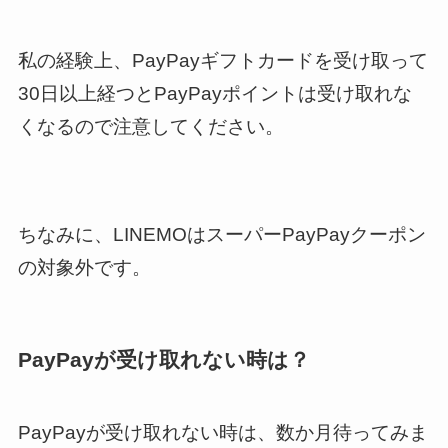
私の経験上、PayPayギフトカードを受け取って
30日以上経つとPayPayポイントは受け取れな
くなるので注意してください。
ちなみに、LINEMOはスーパーPayPayクーポン
の対象外です。
PayPayが受け取れない時は？
PayPayが受け取れない時は、数か月待ってみま