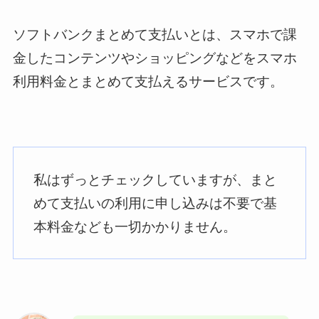
ソフトバンクまとめて支払いとは、スマホで課
金したコンテンツやショッピングなどをスマホ
利用料金とまとめて支払えるサービスです。
私はずっとチェックしていますが、まと
めて支払いの利用に申し込みは不要で基
本料金なども一切かかりません。