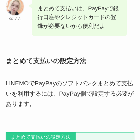
まとめて支払いは、PayPayで銀
行口座やクレジットカードの登
ぬこさん
録が必要ないから便利だよ
まとめて支払いの設定方法
LINEMOでPayPayのソフトバンクまとめて支払
いを利用するには、PayPay側で設定する必要が
あります。
まとめて支払いの設定方法