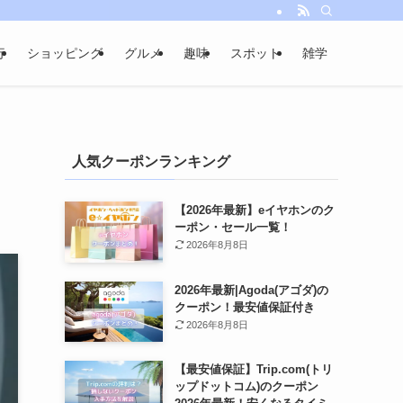
行
ショッピング
グルメ
趣味
スポット
雑学
人気クーポンランキング
【2026年最新】eイヤホンのク
ーポン・セール一覧！
2026年8月8日
2026年最新|Agoda(アゴダ)の
クーポン！最安値保証付き
2026年8月8日
【最安値保証】Trip.com(トリ
ップドットコム)のクーポン