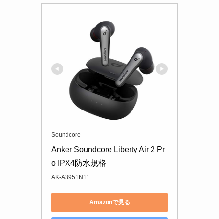
Soundcore
Anker Soundcore Liberty Air 2 Pr
o IPX4防水規格
AK-A3951N11
Amazonで見る