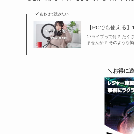
あわせて読みたい
【PCでも使える】1
17ライブって何？ たく
ませんか？ そのような
＼お得に